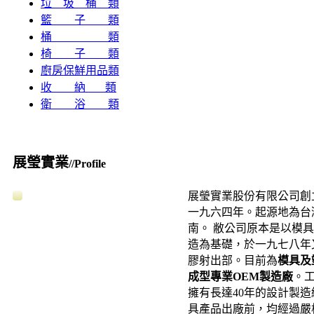
垃 圾 桶 類
籃 子 類
桶 類
椅 子 類
廚房保鮮用品類
收 納 類
衛 浴 類
展瑩實業
//Profile
展瑩實業股份有限公司創
一九六四年。起源地為台
南。 敝公司原本是以模
造為基礎，於一九七八年
膠射出部。目前為
模具及
成型專業OEM製造廠
。
擁有長達40年的設計製造
具產品出廠前，均經過嚴