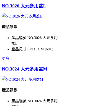
NO.3026 大元多用盆L
產品訊息
產品編號
NO.3026 大元多用
盆L
產品尺寸
67x31 CM (68L)
更多...
NO.3024 大元多用盆M
產品訊息
產品編號
NO.3024 大元多用