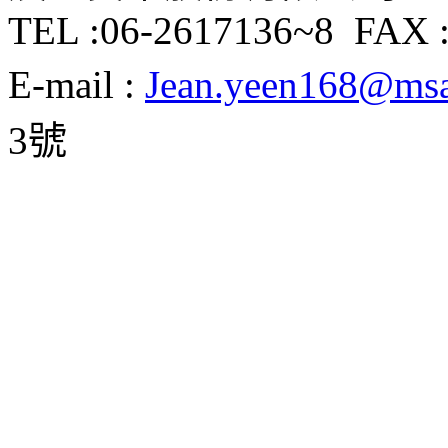
TEL :06-2617136~8 FAX :
E-mail :
Jean.yeen168@msa.
3號