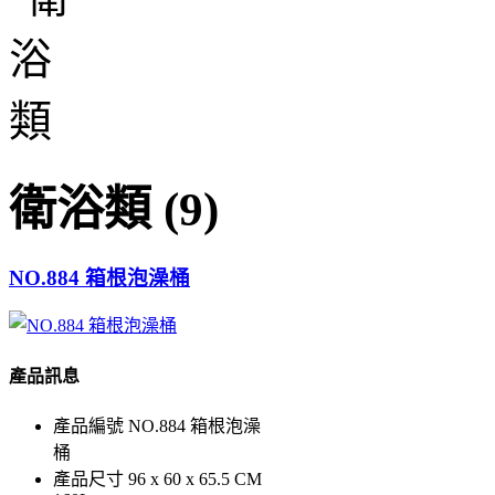
衛浴類 (9)
NO.884 箱根泡澡桶
產品訊息
產品編號
NO.884 箱根泡澡
桶
產品尺寸
96 x 60 x 65.5 CM