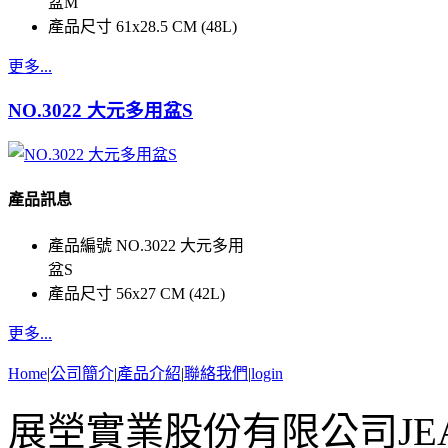
盆M
產品尺寸
61x28.5 CM (48L)
更多...
NO.3022 大元多用盆S
產品訊息
產品編號
NO.3022 大元多用
盆S
產品尺寸
56x27 CM (42L)
更多...
Home
|
公司簡介
|
產品介紹
|
聯絡我們
|
login
展塋實業股份有限公司JEAN Y