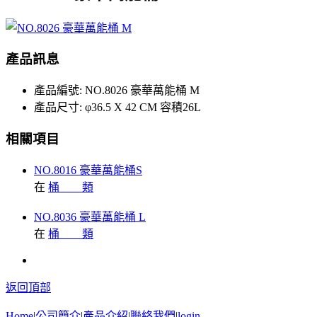
產品訊息
產品編號:
NO.8026 豪華萬能桶 M
產品尺寸:
φ36.5 X 42 CM 容積26L
相關項目
NO.8016 豪華萬能桶S
在
桶 類
NO.8036 豪華萬能桶 L
在
桶 類
返回頂部
Home
|
公司簡介
|
產品介紹
|
聯絡我們
|
login